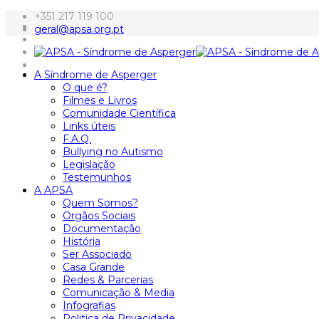
+351 217 119 100
geral@apsa.org.pt
A Síndrome de Asperger
O que é?
Filmes e Livros
Comunidade Científica
Links úteis
F.A.Q.
Bullying no Autismo
Legislação
Testemunhos
A APSA
Quem Somos?
Orgãos Sociais
Documentação
História
Ser Associado
Casa Grande
Redes & Parcerias
Comunicação & Media
Infografias
Politica de Privacidade