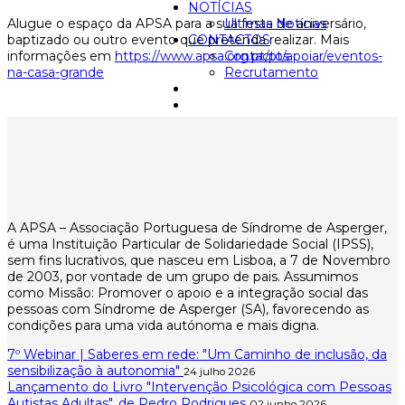
NOTÍCIAS
Alugue o espaço da APSA para a sua festa de aniversário,
Ultimas Notícias
baptizado ou outro evento que pretenda realizar. Mais
CONTACTOS
informações em
https://www.apsa.org.pt/pt/apoiar/eventos-
Contactos
na-casa-grande
Recrutamento
A APSA – Associação Portuguesa de Síndrome de Asperger,
é uma Instituição Particular de Solidariedade Social (IPSS),
sem fins lucrativos, que nasceu em Lisboa, a 7 de Novembro
de 2003, por vontade de um grupo de pais. Assumimos
como Missão: Promover o apoio e a integração social das
pessoas com Síndrome de Asperger (SA), favorecendo as
condições para uma vida autónoma e mais digna.
7º Webinar | Saberes em rede: "Um Caminho de inclusão, da
sensibilização à autonomia"
24 julho 2026
Lançamento do Livro "Intervenção Psicológica com Pessoas
Autistas Adultas", de Pedro Rodrigues
02 junho 2026