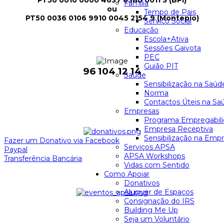
Familia
ou
Tempo de Pais
PT50 0036 0106 9910 0045 2154 9 (Montepio)
Serviço Social
Educação
Escola+Ativa
Sessões Gaivota
PEC
Guião PIT
96 104 12 14
Saúde
Sensibilização na Saúd
Norma
Contactos Úteis na Sa
Empresas
Programa Empregabil
Empresa Receptiva
Sensibilização na Emp
Fazer um Donativo via Facebook
Serviços APSA
Paypal
APSA Workshops
Transferência Bancária
Vidas com Sentido
Como Apoiar
Donativos
Aluguer de Espaços
Consignação do IRS
Building Me Up
Seja um Voluntário