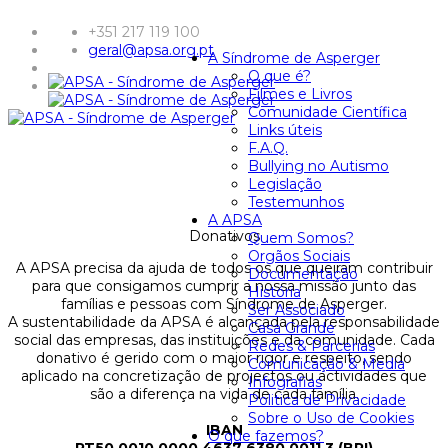
+351 217 119 100
geral@apsa.org.pt
A Síndrome de Asperger
O que é?
Filmes e Livros
Comunidade Científica
Links úteis
F.A.Q.
Bullying no Autismo
Legislação
Testemunhos
A APSA
Donativos
Quem Somos?
Orgãos Sociais
A APSA precisa da ajuda de todos os que queiram contribuir
Documentação
para que consigamos cumprir a nossa missão junto das
História
famílias e pessoas com Síndrome de Asperger.
Ser Associado
A sustentabilidade da APSA é alcançada pela responsabilidade
Casa Grande
social das empresas, das instituições e da comunidade. Cada
Redes & Parcerias
donativo é gerido com o maior rigor e respeito, sendo
Comunicação & Media
aplicado na concretização de projectos ou actividades que
Infografias
são a diferença na vida de cada família.
Politica de Privacidade
Sobre o Uso de Cookies
IBAN
O que fazemos?
PT50 0010 0000 4637 6380 0011 3 (BPI)