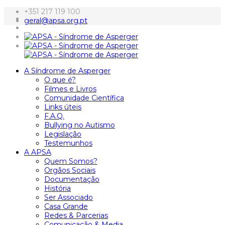
+351 217 119 100
geral@apsa.org.pt
A Síndrome de Asperger
O que é?
Filmes e Livros
Comunidade Científica
Links úteis
F.A.Q.
Bullying no Autismo
Legislação
Testemunhos
A APSA
Quem Somos?
Orgãos Sociais
Documentação
História
Ser Associado
Casa Grande
Redes & Parcerias
Comunicação & Media